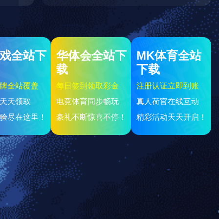
台或关联方所有，受相关法律保
失，平台不承担任何责任。
表接受修改内容。