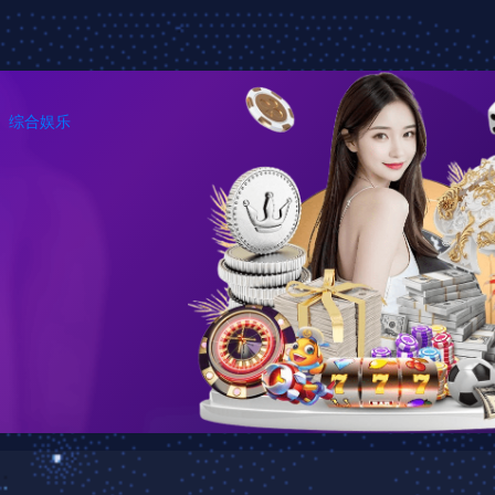
用户使用协议
“本平台”或“本服务”）之前，请您仔细阅读并充分理解本《用户使用
本平台，即视为您已阅读、理解并同意受本协议全部条款的约束。
合法、有效的信息，并保证资料的真实性和时效性。