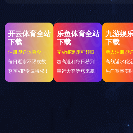
本平台上的所有内容（包括但不
护。未经授权，用户不得以任何
六、服务中止与终止
在以下任一情况下，平台有权中
用户违反本协议内容或法律法
用户提供虚假信息或存在安全
基于6686在线登录官网入口-
七、免责声明
本平台所提供的数据及内容仅为
八、协议修改
本平台保留随时修改本协议条款
九、法律适用与争议解决