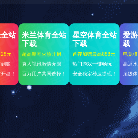
限于界面结构、数据接口、文字、图像、音频、源代码等）均归本平
形式使用。
止或终止对用户的全部或部分服务，且无需提前通知：
规
风险
6686(中国)平台运营策略的调整
参考之用，所有信息按“现状”提供。因使用服务导致的直接或间接损
的权利。修改内容将在平台公示并即时生效，用户继续使用服务即代