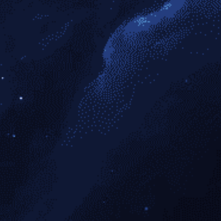
。如有争议，双方应协商解决，协商不成的，应提交至平台所在地人
，可通过邮箱与我们联系：
sonline.com
历史版本更新 · 滑动查看详情
向右滑动，快速浏览6686在线官网 App各版本内容变更
v6.2.0