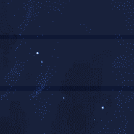
户，不得冒用他人身份注册或使用账户。
操作承担全部法律责任，包括但不限于信息发布、数据浏览、评论等。
网相关的数据服务、赛事预告、资讯分发、用户互动等功能，具体服务
行为：
安全
权、名誉权、知识产权等
或广告行为
虫、数据镜像等行为