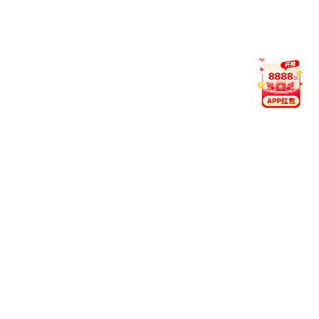
布拉格德比乃至整个捷克联赛的新形象，让其不仅仅停留在
激烈竞争层面，更成为团结与友谊的平台，为未来的发展奠
定基础。
总结：
总而言之，“布拉格德比”作为捷克足球文化的重要组成部
分，其背后的冲突及其演变直接影响着各个俱乐部之间乃至
整个联赛 championship 的走势。在这个过程中，无论是球
员还是球迷，都承载着巨大的心理压力，这种压力不仅体现
在竞技水平上，更反映在整体联赛的发展环境里。
因此，要想真正解决当前面临的问题，需要从多个层面共同
努力，从改善内外环境入手，不断推动体育精神与文明观念
深入人心。唯有如此，我们才有望迎来一个更加健康、积极
向上的足球生态，使得冠军归属回归理性，让每一位参与者
都能享受其中乐趣与激情！