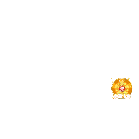
随着布拉格德比冲突升级，各队间竞争动态也随之发生变
化。当一支球队由于伤病或红牌等原因遭受人员损失时，对
手会抓住机会加以利用。而当局势紧张时，一些球队甚至可
以通过制造混乱来打乱对方节奏，使得比赛结果产生意想不
到的大逆转。
此外，在积分榜上，两队若处于争冠行列，则双方都会尽全
力争取胜利，但如果局势急剧变化，则会引发其他球队趁虚
而入。例如，当某支球队由于内部矛盾导致表现不佳时，原
本处于劣势的小球队则有机会借机崛起，从而改变原有冠军
争夺格局。
这点在最近几个赛季中屡见不鲜，例如某个赛季中，一方因
连续败北而掉出争冠行列，而另一方则乘胜追击，一路高歌
猛进，实现了逆转。同时，这种局势所引发的不确定性和戏
剧性，也让整个联赛更加吸引眼球，加大了联盟需要面对的
问题难度。